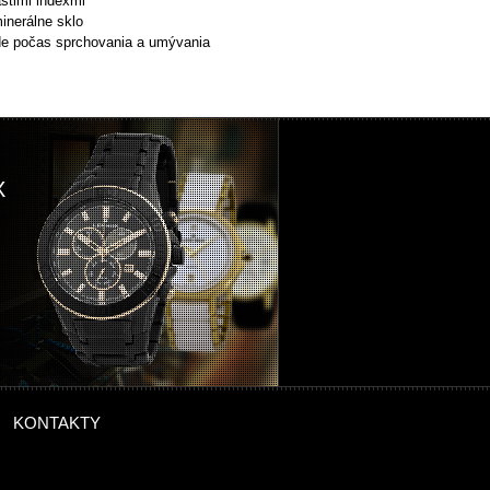
ástimi indexmi
minerálne sklo
de počas sprchovania a umývania
X
KONTAKTY