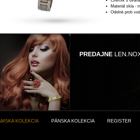
Ciferník s dvan
Materiál skla - 
Odolné proti vo
PREDAJNE
LEN.NO
ÁMSKA KOLEKCIA
PÁNSKA KOLEKCIA
REGISTER