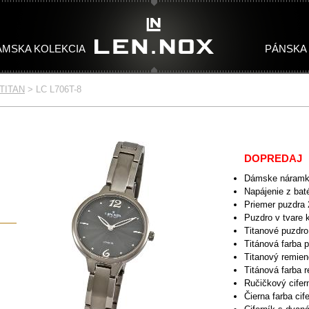
ÁMSKA KOLEKCIA
PÁNSKA
TITAN
>
LC L706T-8
TONES
TAN
WOMAN TITAN
MAN CLASSIC
WOMEN CERAMIC
MAN CHRONO
WOMEN CLASSIC
W
DOPREDAJ
Dámske náramk
Napájenie z baté
Priemer puzdra
Puzdro v tvare 
Titanové puzdro
Titánová farba 
Titanový remie
Titánová farba 
Ručičkový cifer
Čierna farba cif