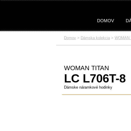
DOMOV
D
Domov
>
Dámska kolekcia
>
WOMAN 
DÁMSKA
PÁNSKA
KOLEKCIA
KOLEKCIA
Celá kolekcia
Celá kolekcia
WOMAN S
MAN TI
WOMAN TITAN
LC L706T-8
Dámske náramkové hodinky