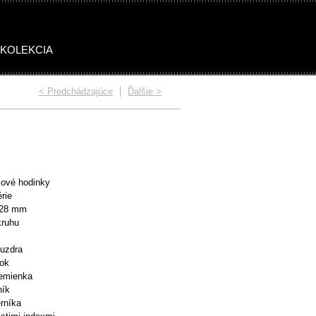
 KOLEKCIA
< Predchádzajúce
Ďalšie >
OMEN STONES
WOMEN SUMMER
ové hodinky
rie
 28 mm
kruhu
puzdra
nok
remienka
ník
erníka